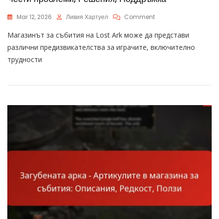
On
Mar 12, 2026
Ливия Хартуел
Comment
Проблеми
Магазинът за събития на Lost Ark може да представи
С
Магазина
различни предизвикателства за играчите, включително
За
трудности
Събития
В
Lost
Ark:
Чести
Проблеми,
Решения,
Поддръжка