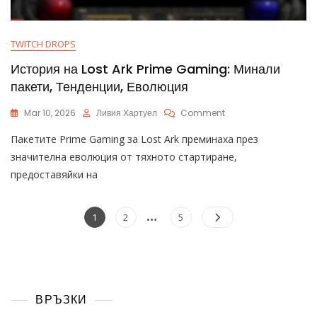
TWITCH DROPS
История на Lost Ark Prime Gaming: Минали
пакети, Тенденции, Еволюция
On
Mar 10, 2026
Ливия Хартуел
Comment
История
Пакетите Prime Gaming за Lost Ark преминаха през
На
Lost
значителна еволюция от тяхното стартиране,
Ark
предоставяйки на
Prime
Gaming:
Минали
Posts
…
Page
Page
Page
1
2
5
Пакети,
pagination
Тенденции,
Еволюция
ВРЪЗКИ