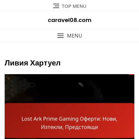
Skip
TOP MENU
to
content
caravel08.com
MENU
Ливия Хартуел