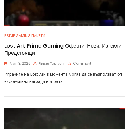
PRIME GAMING ПАКЕТИ
Lost Ark Prime Gaming Оферти: Нови, Изтекли,
Предстоящи
On
Mar 13, 2026
Ливия Хартуел
Comment
Lost
Играчите на Lost Ark в момента могат да се възползват от
Ark
Prime
ексклузивни награди в играта
Gaming
Оферти:
Нови,
Изтекли,
Предстоящи