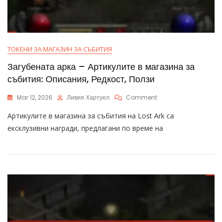
ТОКЕНИ ЗА МАГАЗИН ЗА СЪБИТИЯ
Загубената арка – Артикулите в магазина за
събития: Описания, Редкост, Ползи
On
Mar 12, 2026
Ливия Хартуел
Comment
Загубената
Артикулите в магазина за събития на Lost Ark са
Арка
–
ексклузивни награди, предлагани по време на
Артикулите
В
Магазина
За
Събития:
Описания,
Редкост,
Ползи