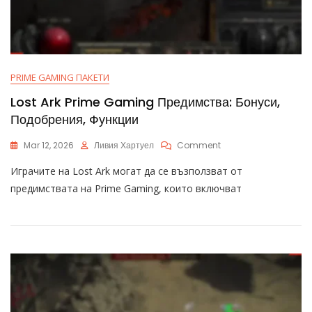
PRIME GAMING ПАКЕТИ
Lost Ark Prime Gaming Предимства: Бонуси,
Подобрения, Функции
On
Mar 12, 2026
Ливия Хартуел
Comment
Lost
Играчите на Lost Ark могат да се възползват от
Ark
Prime
предимствата на Prime Gaming, които включват
Gaming
Предимства:
Бонуси,
Подобрения,
Функции