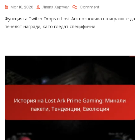
On
Mar 10, 2026
Ливия Хартуел
Comment
Lost
Функцията Twitch Drops в Lost Ark позволява на играчите да
Ark
Twitch
печелят награди, като гледат специфични
Drops
Обратна
Връзка:
Анкети,
Предложения,
Подобрения