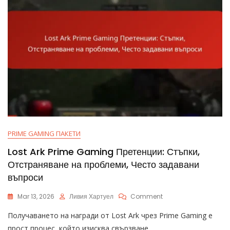
PRIME GAMING ПАКЕТИ
Lost Ark Prime Gaming Претенции: Стъпки,
Отстраняване на проблеми, Често задавани
въпроси
On
Mar 13, 2026
Ливия Хартуел
Comment
Lost
Получаването на награди от Lost Ark чрез Prime Gaming е
Ark
Prime
прост процес, който изисква свързване