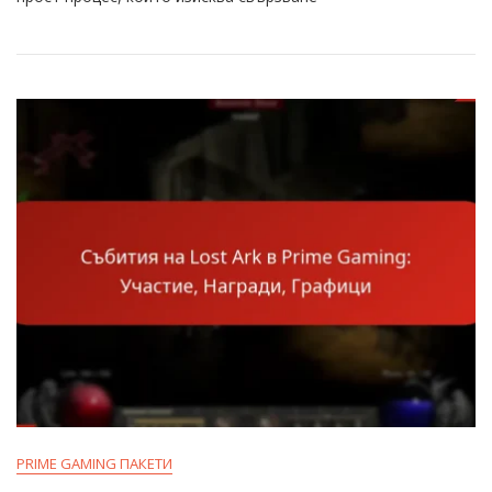
Gaming
Претенции:
Стъпки,
Отстраняване
На
Проблеми,
Често
Задавани
Въпроси
PRIME GAMING ПАКЕТИ