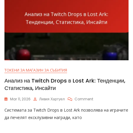
ТОКЕНИ ЗА МАГАЗИН ЗА СЪБИТИЯ
Анализ на Twitch Drops в Lost Ark: Тенденции,
Статистика, Инсайти
On
Mar 11, 2026
Ливия Хартуел
Comment
Анализ
Системата за Twitch Drops в Lost Ark позволява на играчите
На
Twitch
да печелят ексклузивни награди, като
Drops
В
Lost