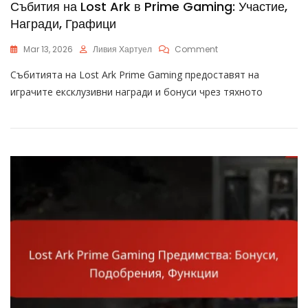
Събития на Lost Ark в Prime Gaming: Участие,
Награди, Графици
On
Mar 13, 2026
Ливия Хартуел
Comment
Събития
Събитията на Lost Ark Prime Gaming предоставят на
На
Lost
играчите ексклузивни награди и бонуси чрез тяхното
Ark
В
Prime
Gaming:
Участие,
Награди,
Графици