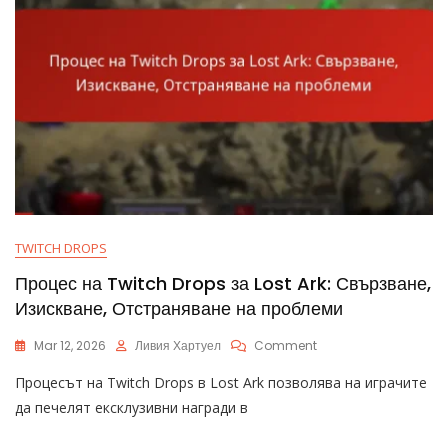
TWITCH DROPS
Процес на Twitch Drops за Lost Ark: Свързване,
Изискване, Отстраняване на проблеми
On
Mar 12, 2026
Ливия Хартуел
Comment
Процес
Процесът на Twitch Drops в Lost Ark позволява на играчите
На
Twitch
да печелят ексклузивни награди в
Drops
За